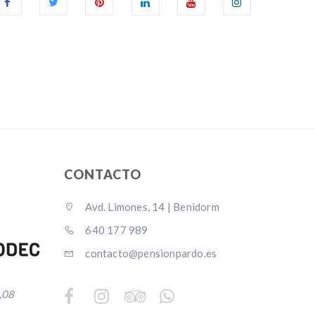
CONTACTO
Avd. Limones, 14 | Benidorm
640 177 989
contacto@pensionpardo.es
,08