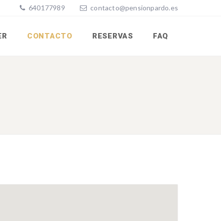
640177989
contacto@pensionpardo.es
ER
CONTACTO
RESERVAS
FAQ