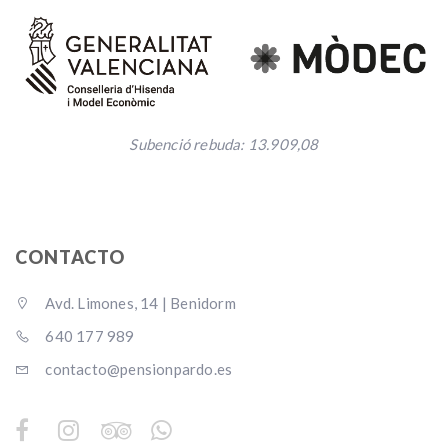
Subenció rebuda: 13.909,08
CONTACTO
Avd. Limones, 14 | Benidorm
640 177 989
contacto@pensionpardo.es