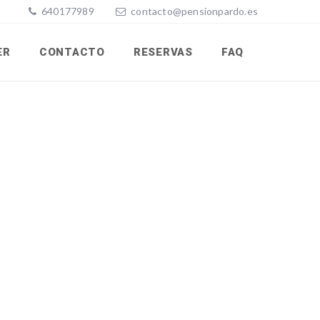
640177989
contacto@pensionpardo.es
ER
CONTACTO
RESERVAS
FAQ